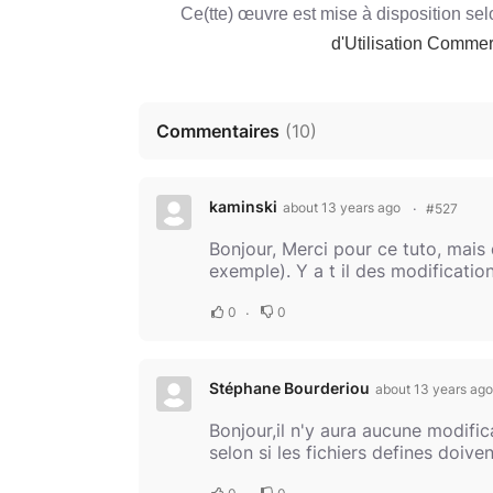
Ce(tte) œuvre est mise à disposition sel
d'Utilisation Commerc
Commentaires
(
10
)
kaminski
about 13 years ago
#527
Bonjour, Merci pour ce tuto, mais q
exemple). Y a t il des modificati
0
0
Stéphane Bourderiou
about 13 years ago
Bonjour,il n'y aura aucune modifica
selon si les fichiers defines doive