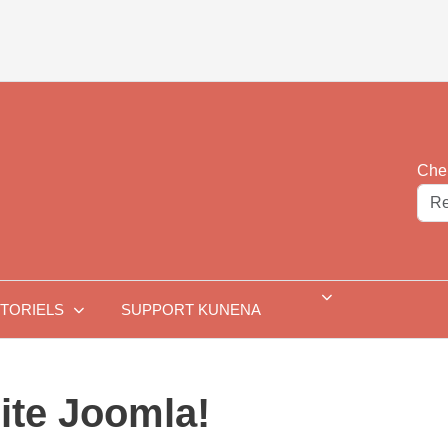
Cher
TORIELS
SUPPORT KUNENA
site Joomla!